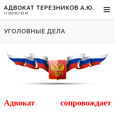
Перейти
АДВОКАТ ТЕРЕЗНИКОВ А.Ю.
к
Меню
содержимому
+7 950 857 63 61
ГЛАВНАЯ
НАПРАВЛЕНИЯ
ОБ АДВОКАТЕ
УГОЛОВНЫЕ ДЕЛА
ПРАЙС-ЛИСТ
НОВОСТИ
КОНТАКТЫ
Адвокат сопровождает